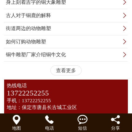

身上刻着吉字的铜大象雕塑

古人对于铜鹿的解释

街道两边的动物雕塑

如何订购动物雕塑

铜牛雕塑厂家介绍铜牛文化
查看更多
热线电话
13722252255
手机：13722252255
地址：保定市唐县长古城工业区




地图
电话
短信
分享