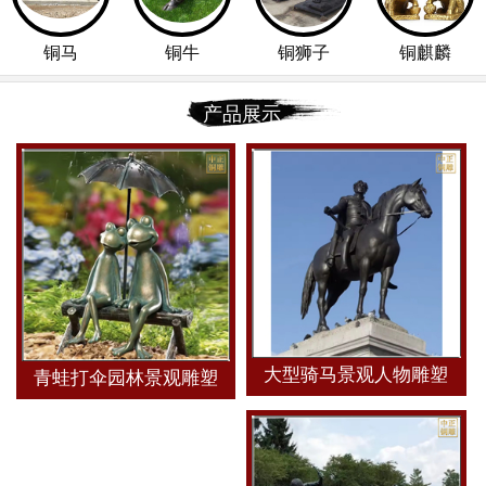
铜马
铜牛
铜狮子
铜麒麟
产品展示
大型骑马景观人物雕塑
青蛙打伞园林景观雕塑