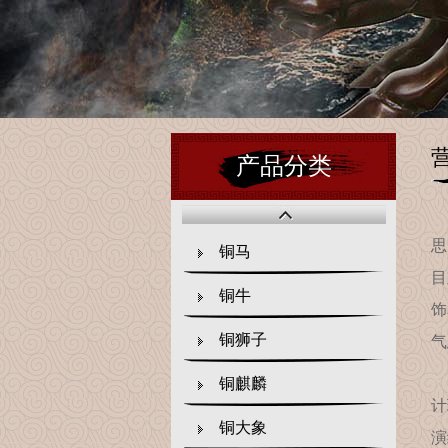
产品分类
思
铜马
目
铜牛
饰
铜狮子
气
我
铜麒麟
计
铜大象
演