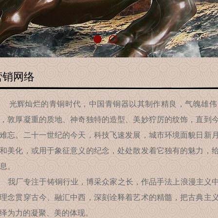
营销网络
光辉灿烂的青铜时代，中国青铜器以其制作精良，气魄雄伟
，敦厚凝重的质地、神奇独特的造型、美妙狞厉的纹饰，直到
难忘。二十一世纪的今天，科技飞速发展，城市环境面貌日新
和美化，或用于象征意义的纪念，处处散发着它独有的魅力，
息。
厂专注于铸铜行业，博采众家之长，作品手法上浪漫主义中
理念贯穿古今、融汇中西，深刻诠释着艺术的精髓，把古典主
绎为力的凝聚、美的体现。