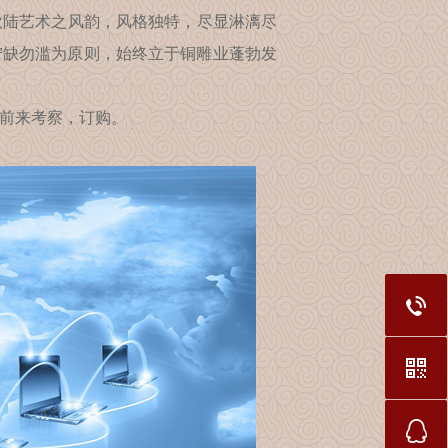
陆艺术之风韵，风格独特，尽显淋漓尽
宁缺勿滥为原则，始终立于铜雕业蓬勃发
前来考察，订购。