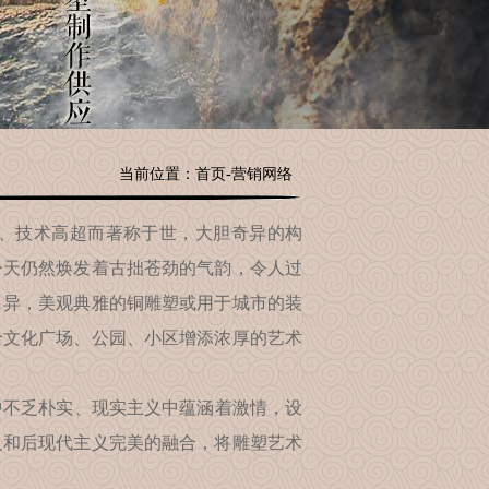
当前位置：
首页
-
营销网络
、技术高超而著称于世，大胆奇异的构
今天仍然焕发着古拙苍劲的气韵，令人过
月异，美观典雅的铜雕塑或用于城市的装
给文化广场、公园、小区增添浓厚的艺术
不乏朴实、现实主义中蕴涵着激情，设
义和后现代主义完美的融合，将雕塑艺术