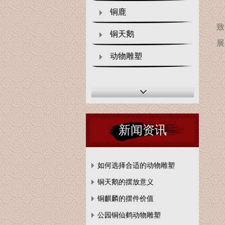
我
铜鹿
致
铜天鹅
展
动物雕塑
河
新闻资讯
如何选择合适的动物雕塑
铜天鹅的摆放意义
铜麒麟的摆件价值
公园铜仙鹤动物雕塑