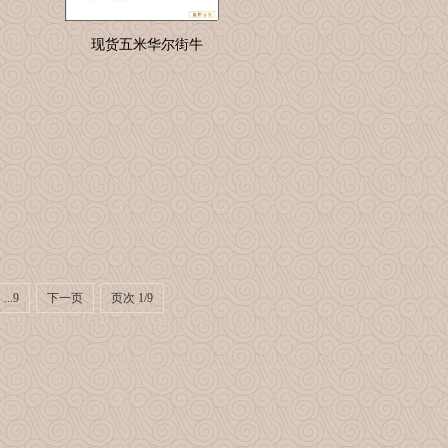
现货五米华尔街牛
...9
下一页
页次 1/9