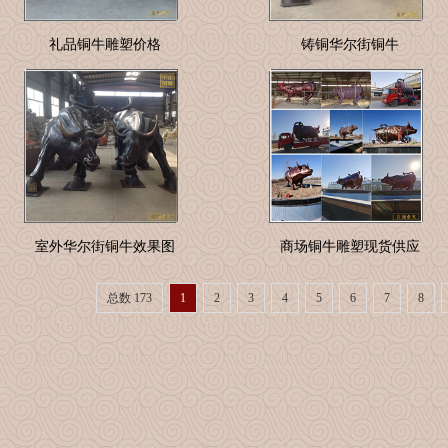
礼品铜牛雕塑价格
铸铜华尔街铜牛
室外华尔街铜牛效果图
商场铜牛雕塑现货供应
总数 173
1
2
3
4
5
6
7
8