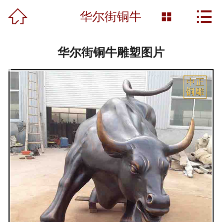



首页
华尔街铜牛

关于我们
华尔街铜牛雕塑图片
产品展示
新闻资讯
工程案例
雕塑知识
资质荣誉
营销网络
联系我们