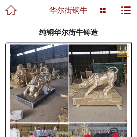



首页
华尔街铜牛

关于我们
纯铜华尔街牛铸造
产品展示
新闻资讯
工程案例
雕塑知识
资质荣誉
营销网络
联系我们