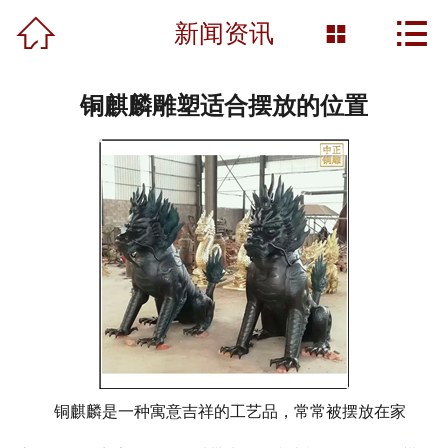



首页
新闻资讯

关于我们
铜麒麟雕塑适合摆放的位置
产品展示
新闻资讯
工程案例
雕塑知识
资质荣誉
营销网络
铜麒麟是一种寓意吉祥的工艺品，常常被摆放在家
联系我们