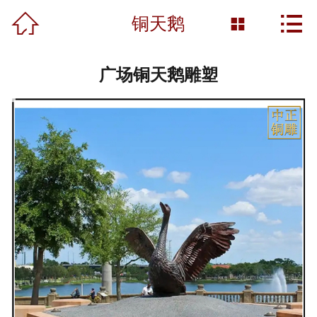



首页
铜天鹅

关于我们
广场铜天鹅雕塑
产品展示
新闻资讯
工程案例
雕塑知识
资质荣誉
营销网络
联系我们