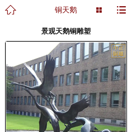



首页
铜天鹅

关于我们
景观天鹅铜雕塑
产品展示
新闻资讯
工程案例
雕塑知识
资质荣誉
营销网络
联系我们